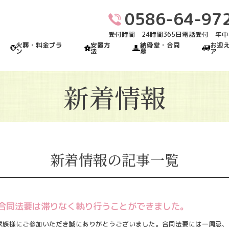
0586-64-97
受付時間 24時間365日電話受付 年
火葬・料金プラ
安置方
納骨堂・合同
お迎
ン
法
墓
ア
新着情報
新着情報の記事一覧
の合同法要は滞りなく執り行うことができました。
家族様にご参加いただき誠にありがとうございました。合同法要には一周忌、