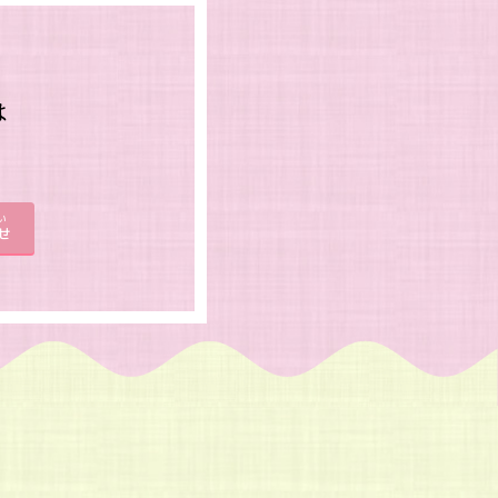
は
。
い
せ