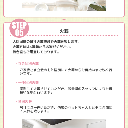
火葬
人間同様の弊社火葬施設で火葬を致します。
火葬方法は3種類からお選びください。
待合室もご用意しております。
・立会個別火葬
ご家族さま立会のもと個別にて火葬からお骨拾いまで執り行
います。
・一任個別火葬
個別にて火葬させていただき、当霊園のスタッフによりお骨
拾いを執り行います。
・合同火葬
当社にご一任いただき、他家のペットちゃんとともに合同に
て火葬を致します。