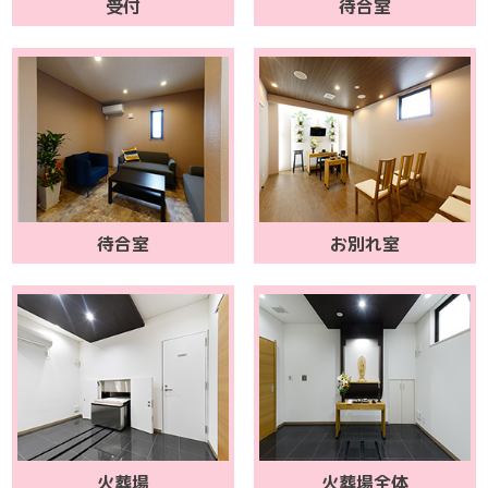
受付
待合室
待合室
お別れ室
火葬場
火葬場全体