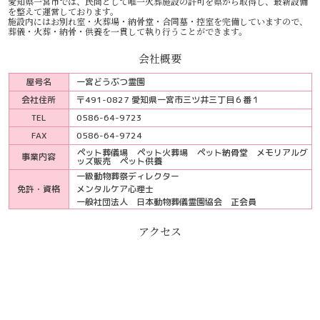
愛知県一宮市では、民間として唯一火葬施設の許可を県から取得し、最新設備
を整えて運営しております。
施設内にはお別れ室・火葬場・納骨堂・合同墓・控室を完備していますので、
葬儀・火葬・納骨・供養を一貫して執り行うことができます。
会社概要
屋号名
一宮どうぶつ霊園
会社住所
〒491-0827 愛知県一宮市三ツ井三丁目６番１
TEL
0586-64-9723
FAX
0586-64-9724
ペット葬儀場 ペット火葬場 ペット納骨堂 メモリアルグ
事業内容
ッズ販売 ペット供養
一級動物葬祭ディレクター
免許・資格
メンタルケア心理士
一般社団法人 日本動物葬儀霊園協会 正会員
アクセス