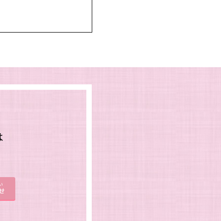
は
。
い
せ