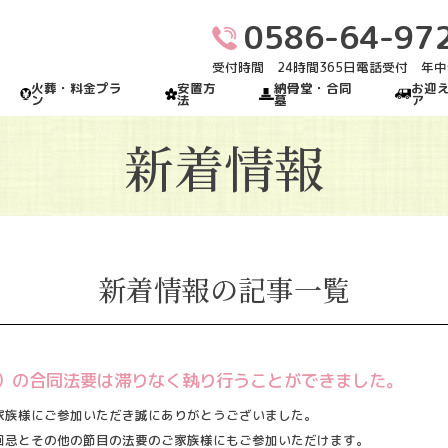
0586-64-97
受付時間 24時間365日電話受付 年
火葬・料金プラ
安置方
納骨堂・合同
お迎
ン
法
墓
ア
新着情報
新着情報の記事一覧
 (日）の合同法要は滞りなく執り行うことができました。
家族様にご参加いただき誠にありがとうございました。
回忌とその他の節目の法要のご家族様にもご参加いただけます。