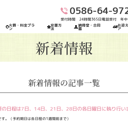
0586-64-97
受付時間 24時間365日電話受付 年
火葬・料金プラ
安置方
納骨堂・合同
お迎
ン
法
墓
ア
新着情報
新着情報の記事一覧
法要の日程は7日、14日、21日、28日の各日曜日に執り行い
です。（予約期日は各日程の1週間前まで）