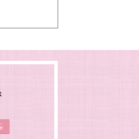
は
。
い
せ