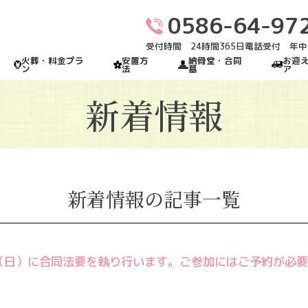
0586-64-97
受付時間 24時間365日電話受付 年
火葬・料金プラ
安置方
納骨堂・合同
お迎
ン
法
墓
ア
新着情報
新着情報の記事一覧
日（日）に合同法要を執り行います。ご参加にはご予約が必