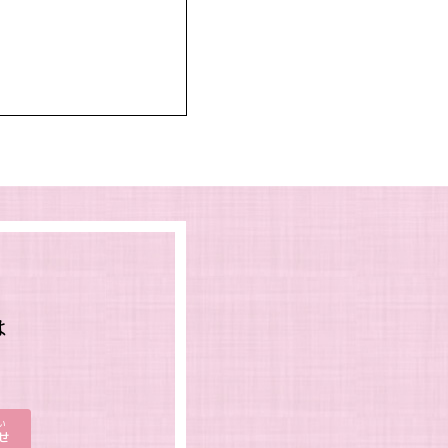
は
。
い
せ