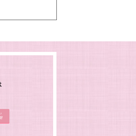
は
。
い
せ