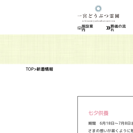
施設案
葬儀の流
内
れ
TOP
>新着情報
七夕供養
期間 6月18日～7月8
さまの想いが届くように