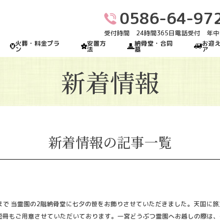
0586-64-97
受付時間 24時間365日電話受付 年
火葬・料金プラ
安置方
納骨堂・合同
お迎
ン
法
墓
ア
新着情報
新着情報の記事一覧
日まで 当霊園の2階納骨堂に七夕の笹をお飾りさせていただきました。天国に
短冊もご用意させていただいております。一宮どうぶつ霊園へお越しの際は、